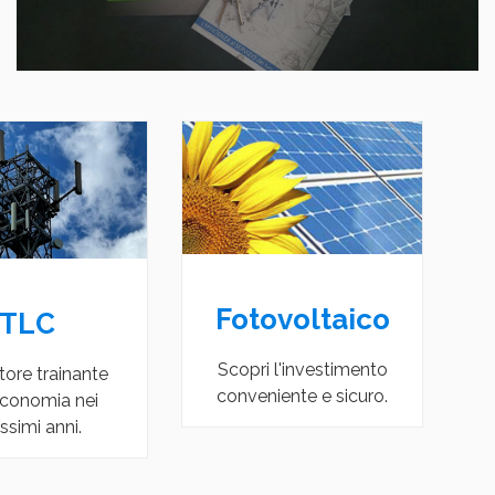
dilizia
TLC
amo a scoprire la
Un settore trainante
ne adatta a te.
dell'economia nei
prossimi anni.