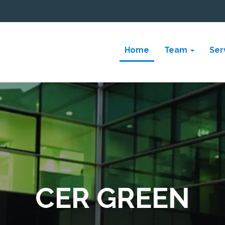
Home
Team
Ser
CPMS S.r.l.