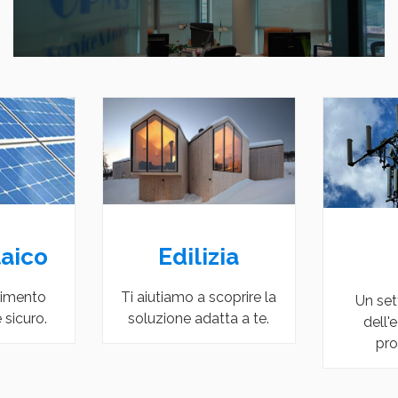
Fotovoltaico
E
C
Scopri l'investimento
Ti aiuti
ainante
conveniente e sicuro.
soluzio
ia nei
nni.